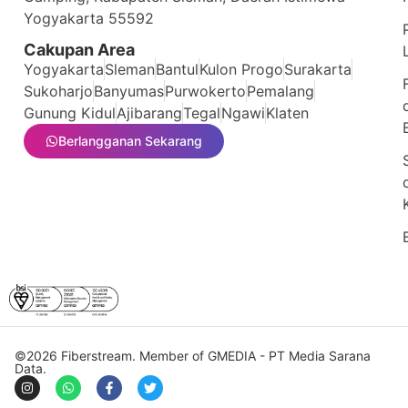
Yogyakarta 55592
Cakupan Area
Yogyakarta
Sleman
Bantul
Kulon Progo
Surakarta
Sukoharjo
Banyumas
Purwokerto
Pemalang
Gunung Kidul
Ajibarang
Tegal
Ngawi
Klaten
Berlangganan Sekarang
©2026
Fiberstream
. Member of
GMEDIA - PT Media Sarana
Data
.