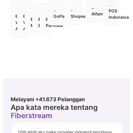
POS
Alfamart
BCA
BNI
GoPay
ShopeePay
Indonesia
Bank
Bank
Bank
Virtual
Virtual
Mandiri
BRI
Permata
Account
Account
Melayani +41.673 Pelanggan
Apa kata mereka tentang
Fiberstream
10th lebih aku pake provider indoapril reportnya