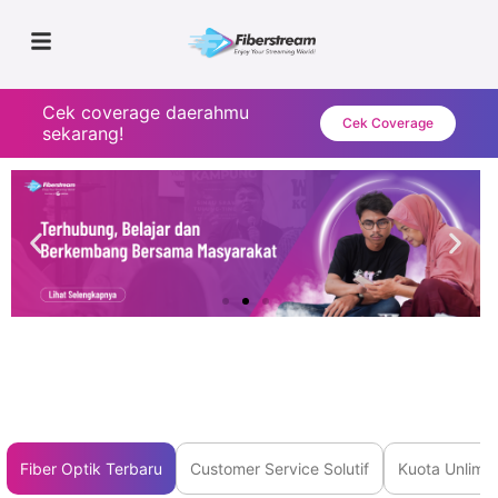
Cek coverage daerahmu
Cek Coverage
sekarang!
Fiber Optik Terbaru
Customer Service Solutif
Kuota Unlimit